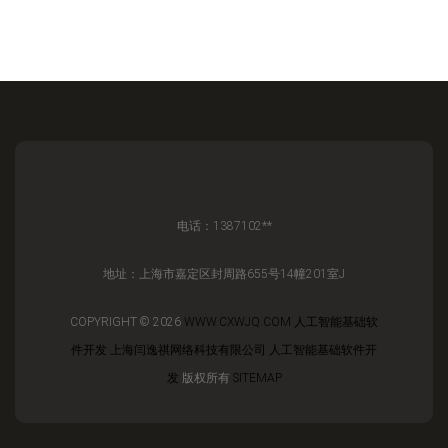
电话：1387102**
地址：上海市嘉定区封周路655号14幢201室J
COPYRIGHT © 2026
WWW.CXWJQ.COM
人工智能基础软
件开发
上海闫逸祺网络科技有限公司
人工智能基础软件开
发
版权所有
SITEMAP