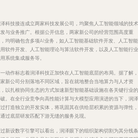
润泽科技接连成立两家科技发展公司，均聚焦人工智能领域的技
研发与业务推广。根据公开信息，两家新公司的经营范围高度重
叠，均明确包含多项AI业务，如人工智能基础软件开发、人工智能
应用软件开发、人工智能理论与算法软件开发，以及人工智能行
应用系统集成服务等。
这一动作标志着润泽科技正加快在人工智能底层的布局。据了解
两家新公司分别落地不同区域，旨在就地整合当地算力与人才资
源，以扎根协同生态的方式加速新型智能基础设施在各关键行业
突破。在全行业竞争向高性能计算与大模型应用演进的当下，润
通过打造独立的开发实体，将巩固其在供给层积累的资源与弹性
并通过底层研发匹配下游无缝的服务兑现。
透过新设数字引擎可以看出，润泽眼下的组织架构切割为其分线